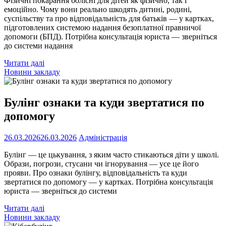
Фізичні покарання болісні для дітей як фізично, так і
емоційно. Чому вони реально шкодять дитині, родині,
суспільству та про відповідальність для батьків — у картках,
підготовлених системою надання безоплатної правничої
допомоги (БПД). Потрібна консультація юриста — зверніться
до системи надання
Читати далі
Новини закладу
Булінг ознаки та куди звертатися по
допомогу
26.03.2026
26.03.2026
Адміністрація
Булінг — це цькування, з яким часто стикаються діти у школі.
Образи, погрози, стусани чи ігнорування — усе це його
прояви. Про ознаки булінгу, відповідальність та куди
звертатися по допомогу — у картках. Потрібна консультація
юриста — зверніться до системи
Читати далі
Новини закладу