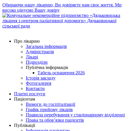
Обираючи нашу лікарню, Ви довіряєте нам своє життя. Ми
високо цінуємо Вашу довіру
Про лікарню
Загальна інформація
Адміністрація
Лікарі
Підрозділи
Публічна інформація
Табель оснащення 2026
Історія закладу
Фотогалерея
Контакти
Платні послуги
Пацієнтам
Вимоги до госпіталізації
Графік прийому лікарів
Правила перебування у стаціонарному відділенні
Права та обов’язки пацієнтів
Публікації
Інформація пацієнтам