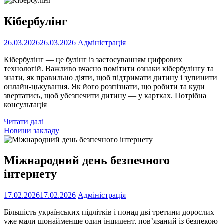
Кібербулінг
26.03.2026
26.03.2026
Адміністрація
Кібербулінг — це булінг із застосуванням цифрових
технологій. Важливо вчасно помітити ознаки кібербулінгу та
знати, як правильно діяти, щоб підтримати дитину і зупинити
онлайн-цькування. Як його розпізнати, що робити та куди
звертатись, щоб убезпечити дитину — у картках. Потрібна
консультація
Читати далі
Новини закладу
Міжнародний день безпечного
інтернету
17.02.2026
17.02.2026
Адміністрація
Більшість українських підлітків і понад дві третини дорослих
уже мали щонайменше один інцидент, пов’язаний із безпекою