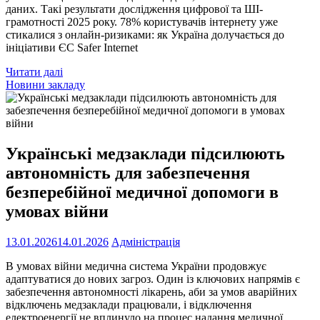
даних. Такі результати дослідження цифрової та ШІ-
грамотності 2025 року. 78% користувачів інтернету уже
стикалися з онлайн-ризиками: як Україна долучається до
ініціативи ЄС Safer Internet
Читати далі
Новини закладу
Українські медзаклади підсилюють
автономність для забезпечення
безперебійної медичної допомоги в
умовах війни
13.01.2026
14.01.2026
Адміністрація
В умовах війни медична система України продовжує
адаптуватися до нових загроз. Один із ключових напрямів є
забезпечення автономності лікарень, аби за умов аварійних
відключень медзаклади працювали, і відключення
електроенергії не вплинуло на процес надання медичної