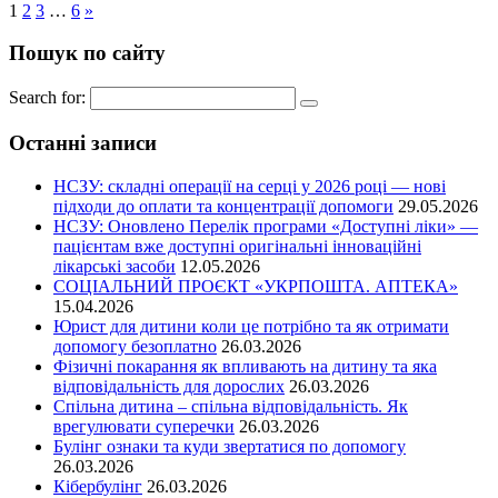
1
2
3
…
6
»
Пошук по сайту
Search for:
Останні записи
НСЗУ: складні операції на серці у 2026 році — нові
підходи до оплати та концентрації допомоги
29.05.2026
НСЗУ: Оновлено Перелік програми «Доступні ліки» —
пацієнтам вже доступні оригінальні інноваційні
лікарські засоби
12.05.2026
СОЦІАЛЬНИЙ ПРОЄКТ «УКРПОШТА. АПТЕКА»
15.04.2026
Юрист для дитини коли це потрібно та як отримати
допомогу безоплатно
26.03.2026
Фізичні покарання як впливають на дитину та яка
відповідальність для дорослих
26.03.2026
Спільна дитина – спільна відповідальність. Як
врегулювати суперечки
26.03.2026
Булінг ознаки та куди звертатися по допомогу
26.03.2026
Кібербулінг
26.03.2026