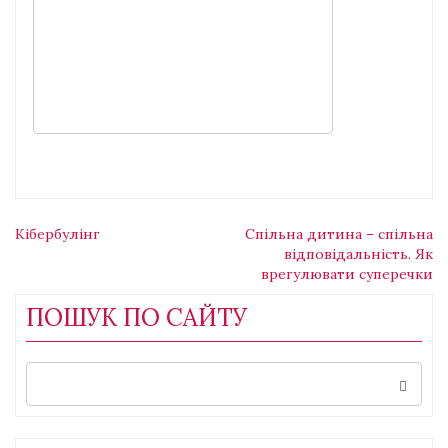
Навігація
Кібербулінг
Спільна дитина – спільна
відповідальність. Як
врегулювати суперечки
записів
ПОШУК ПО САЙТУ
Search
for: