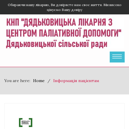
Обираючи нашу лікарню, Ви довіряєте нам своє життя. Ми високо
цінуємо Вашу довіру
You are here:
Home
Інформація пацієнтам