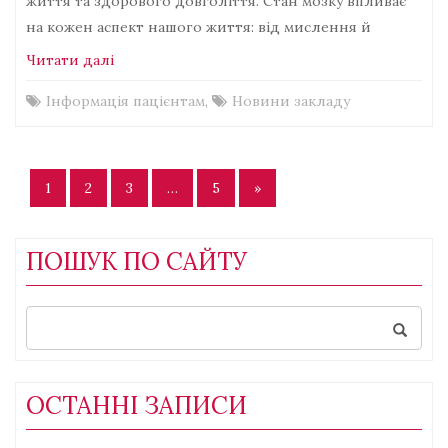
життя та здорового довголіття. Стан мозку впливає
на кожен аспект нашого життя: від мислення й
Читати далі
Інформація пацієнтам
,
Новини закладу
Posts
1
2
3
…
5
»
pagination
ПОШУК ПО САЙТУ
Search
for:
ОСТАННІ ЗАПИСИ